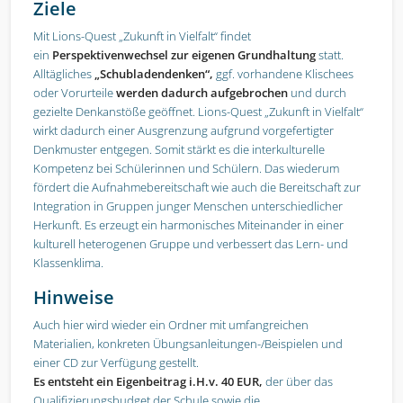
Ziele
Mit Lions-Quest „Zukunft in Vielfalt“ findet
ein
Perspektivenwechsel zur eigenen Grundhaltung
statt.
Alltägliches
„Schubladendenken“,
ggf. vorhandene Klischees
oder Vorurteile
werden dadurch aufgebrochen
und durch
gezielte Denkanstöße geöffnet. Lions-Quest „Zukunft in Vielfalt“
wirkt dadurch einer Ausgrenzung aufgrund vorgefertigter
Denkmuster entgegen. Somit stärkt es die interkulturelle
Kompetenz bei Schülerinnen und Schülern. Das wiederum
fördert die Aufnahmebereitschaft wie auch die Bereitschaft zur
Integration in Gruppen junger Menschen unterschiedlicher
Herkunft. Es erzeugt ein harmonisches Miteinander in einer
kulturell heterogenen Gruppe und verbessert das Lern- und
Klassenklima.
Hinweise
Auch hier wird wieder ein Ordner mit umfangreichen
Materialien, konkreten Übungsanleitungen-/Beispielen und
einer CD zur Verfügung gestellt.
Es entsteht ein Eigenbeitrag i.H.v. 40 EUR,
der über das
Qualifizierungsbudget der Schule sowie die